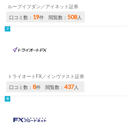
ループイフダン／アイネット証券
19
508
口コミ数：
件 閲覧数：
人
トライオートFX／インヴァスト証券
8
437
口コミ数：
件 閲覧数：
人