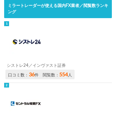
ミラートレーダーが使える国内FX業者／閲覧数ランキ
ング
シストレ24／インヴァスト証券
36
554
口コミ数：
件 閲覧数：
人