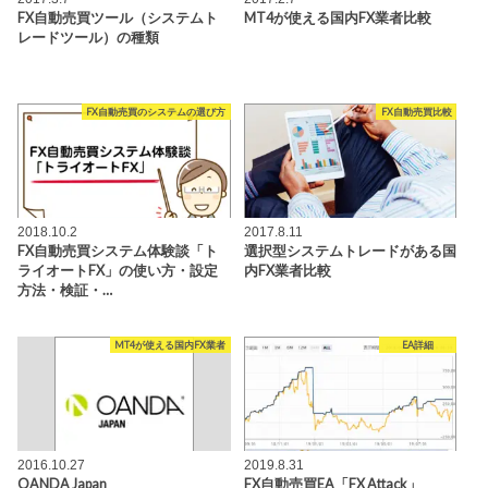
FX自動売買ツール（システムト
MT4が使える国内FX業者比較
レードツール）の種類
FX自動売買のシステムの選び方
FX自動売買比較
2018.10.2
2017.8.11
FX自動売買システム体験談「ト
選択型システムトレードがある国
ライオートFX」の使い方・設定
内FX業者比較
方法・検証・…
MT4が使える国内FX業者
EA詳細
2016.10.27
2019.8.31
OANDA Japan
FX自動売買EA「FX Attack」