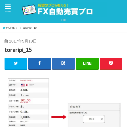
menu
HOME
toraripi_15
2017年5月19日
toraripi_15
LINE