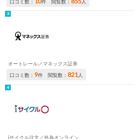
10
855
口コミ数：
件 閲覧数：
人
オートレール／マネックス証券
9
821
口コミ数：
件 閲覧数：
人
iサイクル注文／外為オンライン