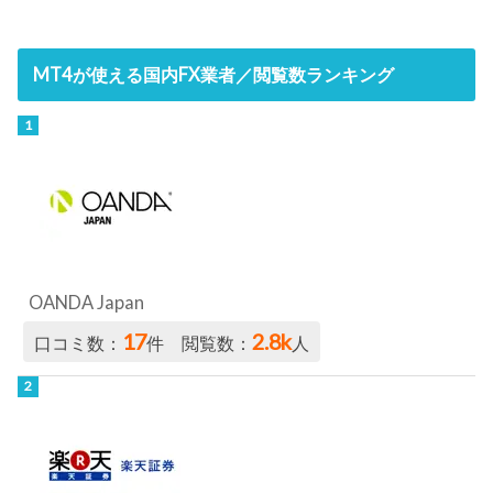
MT4が使える国内FX業者／閲覧数ランキング
OANDA Japan
17
2.8k
口コミ数：
件 閲覧数：
人