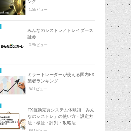
ング
1.5kビュー
みんなのシストレ／トレイダーズ
証券
0.9kビュー
ミラートレーダーが使える国内FX
業者ランキング
861ビュー
FX自動売買システム体験談「みん
なのシストレ」の使い方・設定方
法・検証・評判・攻略法
851ビュー