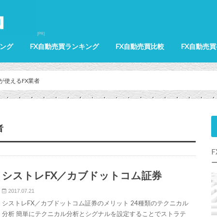
ング
FX自動売買ランキング
FX自動売買比較
FX自動売
MT4ランキング
ミラートレーダーランキング
リピート系発注機能がある国内FX業者
選択型システムトレードがある国内FX
MT4比較
ミラートレーダー比較
リピート系発注機能比較
選択型システムトレードがある国内FX
ランキング
業者ランキング
業者比較
が使えるFX業者
者
シストレFX／カブドットコム証券
2017.07.21
シストレFX／カブドットコム証券のメリット 24種類のテクニカル
分析 簡単にテクニカル分析とシグナルを設定することでストラテ