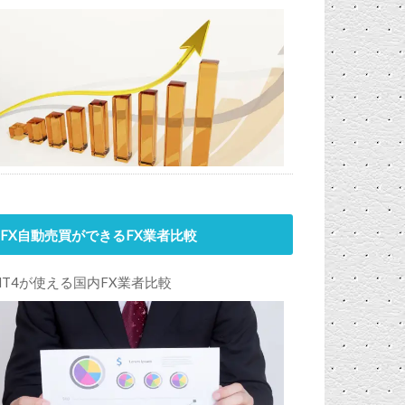
FX自動売買ができるFX業者比較
MT4が使える国内FX業者比較