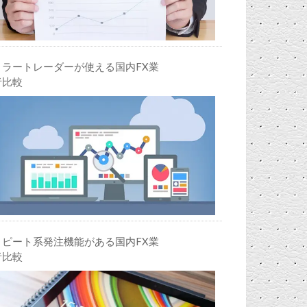
ミラートレーダーが使える国内FX業
者比較
リピート系発注機能がある国内FX業
者比較