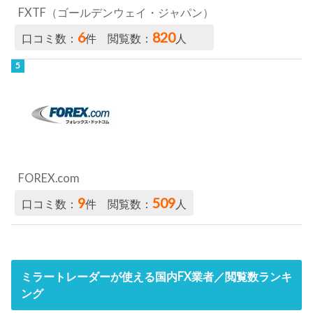
FXTF（ゴールデンウェイ・ジャパン）
6
820
口コミ数：
件 閲覧数：
人
FOREX.com
9
509
口コミ数：
件 閲覧数：
人
ミラートレーダーが使える国内FX業者／閲覧数ランキ
ング