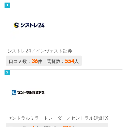
シストレ24／インヴァスト証券
36
554
口コミ数：
件 閲覧数：
人
セントラルミラートレーダー／セントラル短資FX