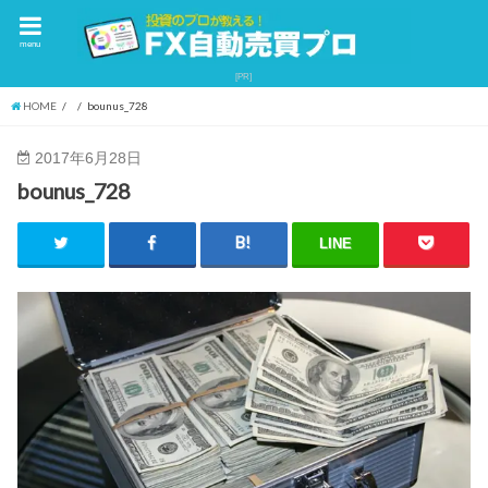
menu
HOME
bounus_728
2017年6月28日
bounus_728
LINE