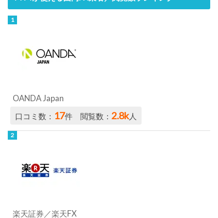
OANDA Japan
17
2.8k
口コミ数：
件 閲覧数：
人
楽天証券／楽天FX