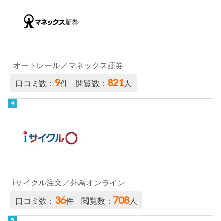
オートレール／マネックス証券
9
821
口コミ数：
件 閲覧数：
人
iサイクル注文／外為オンライン
36
708
口コミ数：
件 閲覧数：
人