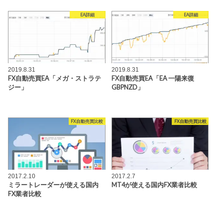
EA詳細
EA詳細
2019.8.31
2019.8.31
FX自動売買EA「メガ・ストラテ
FX自動売買EA「EA 一陽来復
ジー」
GBPNZD」
FX自動売買比較
FX自動売買比較
2017.2.10
2017.2.7
ミラートレーダーが使える国内
MT4が使える国内FX業者比較
FX業者比較