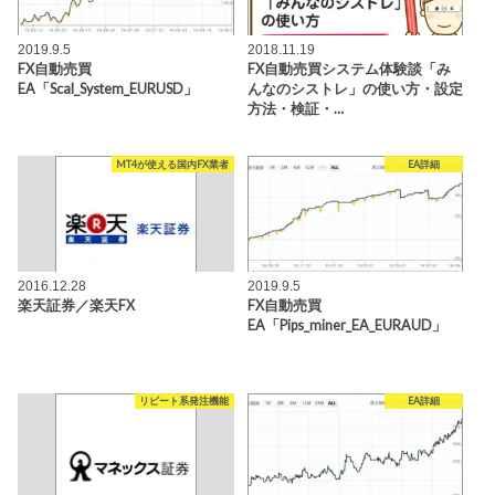
2019.9.5
2018.11.19
FX自動売買
FX自動売買システム体験談「み
EA「Scal_System_EURUSD」
んなのシストレ」の使い方・設定
方法・検証・…
MT4が使える国内FX業者
EA詳細
2016.12.28
2019.9.5
楽天証券／楽天FX
FX自動売買
EA「Pips_miner_EA_EURAUD」
リピート系発注機能
EA詳細