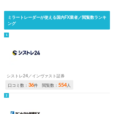
ミラートレーダーが使える国内FX業者／閲覧数ランキ
ング
シストレ24／インヴァスト証券
36
554
口コミ数：
件 閲覧数：
人