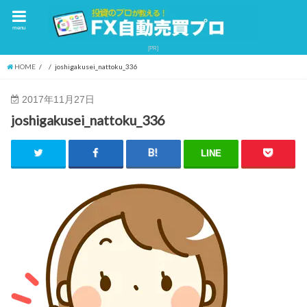
menu
HOME
joshigakusei_nattoku_336
2017年11月27日
joshigakusei_nattoku_336
LINE