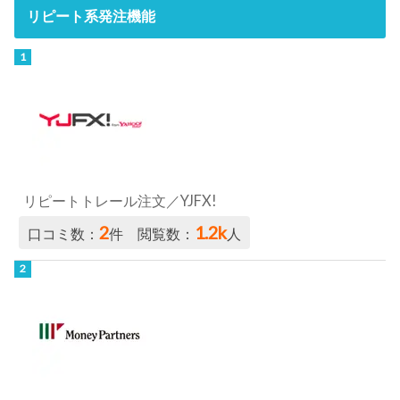
リピート系発注機能
リピートトレール注文／YJFX!
2
1.2k
口コミ数：
件 閲覧数：
人