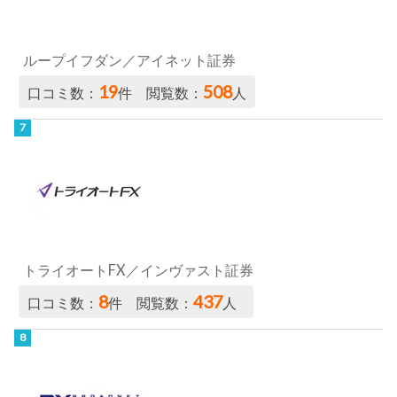
ループイフダン／アイネット証券
19
508
口コミ数：
件 閲覧数：
人
トライオートFX／インヴァスト証券
8
437
口コミ数：
件 閲覧数：
人