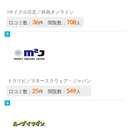
iサイクル注文／外為オンライン
36
708
口コミ数：
件 閲覧数：
人
トラリピ／マネースクウェア・ジャパン
25
549
口コミ数：
件 閲覧数：
人