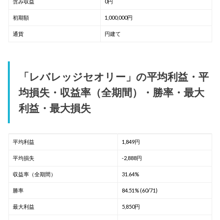
含み収益
0円
初期額
1,000,000円
通貨
円建て
「レバレッジセオリー」の平均利益・平
均損失・収益率（全期間）・勝率・最大
利益・最大損失
平均利益
1,849円
平均損失
-2,888円
収益率（全期間）
31.64%
勝率
84.51% (60/71)
最大利益
5,850円