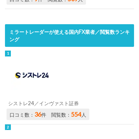
ミラートレーダーが使える国内FX業者／閲覧数ランキ
ング
シストレ24／インヴァスト証券
36
554
口コミ数：
件 閲覧数：
人