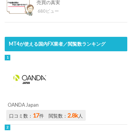
売買の真実
680ビュー
MT4が使える国内FX業者／閲覧数ランキング
OANDA Japan
17
2.8k
口コミ数：
件 閲覧数：
人