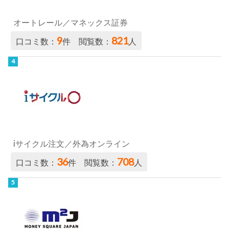
オートレール／マネックス証券
9
821
口コミ数：
件 閲覧数：
人
iサイクル注文／外為オンライン
36
708
口コミ数：
件 閲覧数：
人