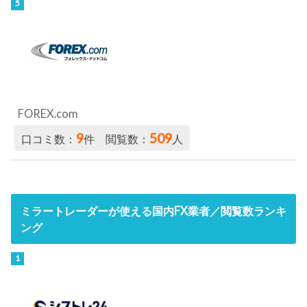
FOREX.com
9
509
口コミ数：
件 閲覧数：
人
ミラートレーダーが使える国内FX業者／閲覧数ランキ
ング