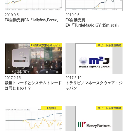
2019.9.5
2019.9.5
FX自動売買EA「Jellyfish_Forex」
FX自動売買
EA「TurtleMagic_GY_15m_scal」
FX自動売買初心者ガイド
リピート系発注機能
2017.2.15
2017.5.19
裁量トレードとシステムトレード
トラリピ／マネースクウェア・ジ
は同じもの！？
ャパン
EA詳細
リピート系発注機能