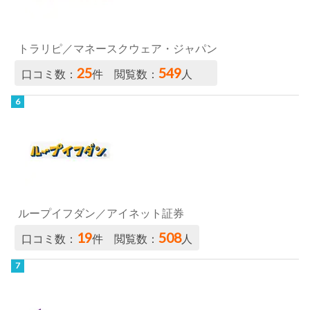
トラリピ／マネースクウェア・ジャパン
25
549
口コミ数：
件 閲覧数：
人
ループイフダン／アイネット証券
19
508
口コミ数：
件 閲覧数：
人