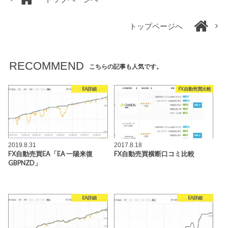
トップページへ
RECOMMEND
こちらの記事も人気です。
EA詳細
FX自動売買比較
2019.8.31
2017.8.18
FX自動売買EA「EA 一陽来復
FX自動売買横断口コミ比較
GBPNZD」
EA詳細
EA詳細