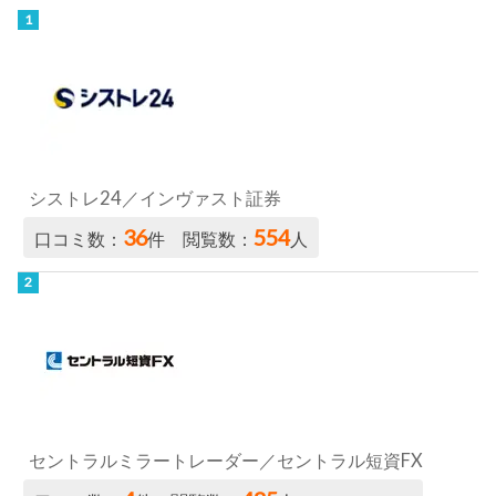
シストレ24／インヴァスト証券
36
554
口コミ数：
件 閲覧数：
人
セントラルミラートレーダー／セントラル短資FX