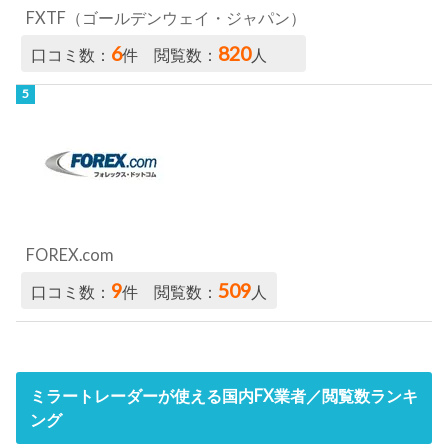
FXTF（ゴールデンウェイ・ジャパン）
6
820
口コミ数：
件 閲覧数：
人
FOREX.com
9
509
口コミ数：
件 閲覧数：
人
ミラートレーダーが使える国内FX業者／閲覧数ランキ
ング