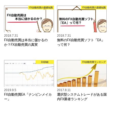
FX自動売買の基礎知識
FX自動売買の基礎知識
2018.7.31
2018.7.31
FX自動売買は本当に儲かるの
無料のFX自動売買ソフト「EA」
か？FX自動売買の真実
って何？
EA詳細
FX自動売買ランキング
2019.9.5
2017.8.11
FX自動売買EA「ナンピンメイカ
選択型システムトレードがある国
ー」
内FX業者ランキング