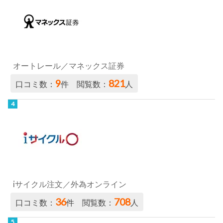
オートレール／マネックス証券
9
821
口コミ数：
件 閲覧数：
人
iサイクル注文／外為オンライン
36
708
口コミ数：
件 閲覧数：
人