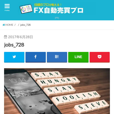
menu
HOME
jobs_728
2017年6月28日
jobs_728
LINE