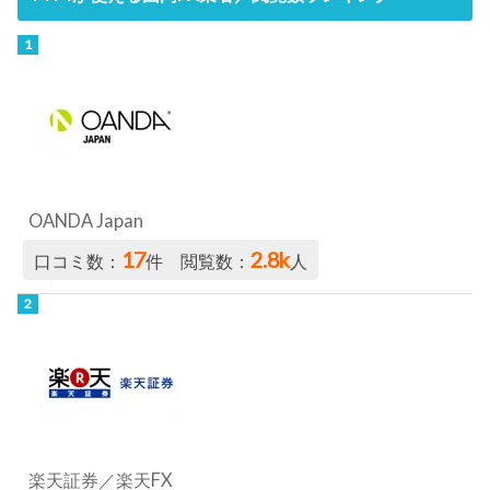
OANDA Japan
17
2.8k
口コミ数：
件 閲覧数：
人
楽天証券／楽天FX