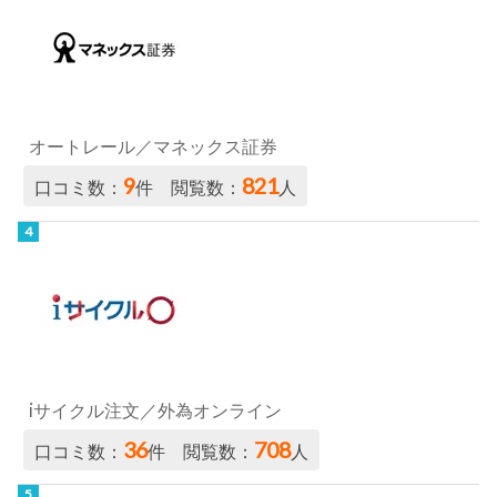
オートレール／マネックス証券
9
821
口コミ数：
件 閲覧数：
人
iサイクル注文／外為オンライン
36
708
口コミ数：
件 閲覧数：
人