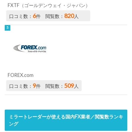
FXTF（ゴールデンウェイ・ジャパン）
6
820
口コミ数：
件 閲覧数：
人
FOREX.com
9
509
口コミ数：
件 閲覧数：
人
ミラートレーダーが使える国内FX業者／閲覧数ランキ
ング