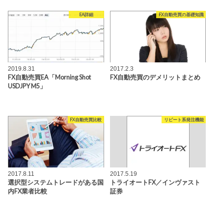
EA詳細
FX自動売買の基礎知識
2019.8.31
2017.2.3
FX自動売買EA「Morning Shot
FX自動売買のデメリットまとめ
USDJPY M5」
FX自動売買比較
リピート系発注機能
2017.8.11
2017.5.19
選択型システムトレードがある国
トライオートFX／インヴァスト
内FX業者比較
証券