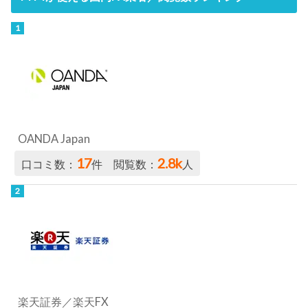
OANDA Japan
17
2.8k
口コミ数：
件 閲覧数：
人
楽天証券／楽天FX