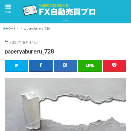
menu
HOME
paperyabureru_728
2018年6月14日
paperyabureru_728
LINE