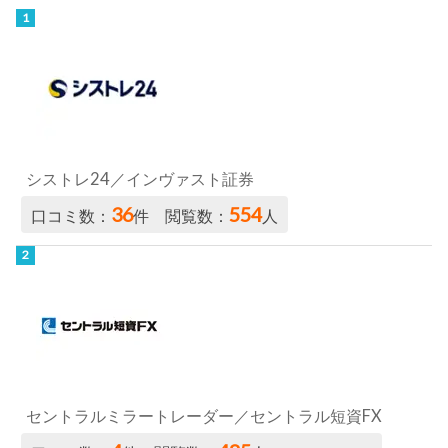
シストレ24／インヴァスト証券
36
554
口コミ数：
件 閲覧数：
人
セントラルミラートレーダー／セントラル短資FX