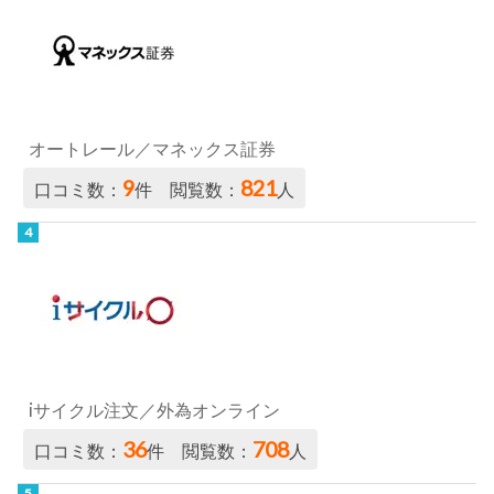
オートレール／マネックス証券
9
821
口コミ数：
件 閲覧数：
人
iサイクル注文／外為オンライン
36
708
口コミ数：
件 閲覧数：
人