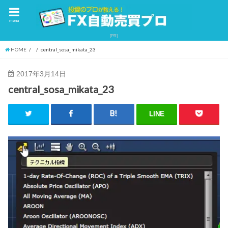
menu
HOME
central_sosa_mikata_23
2017年3月14日
central_sosa_mikata_23
LINE