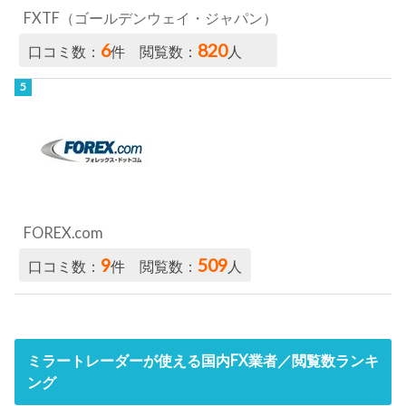
FXTF（ゴールデンウェイ・ジャパン）
6
820
口コミ数：
件 閲覧数：
人
FOREX.com
9
509
口コミ数：
件 閲覧数：
人
ミラートレーダーが使える国内FX業者／閲覧数ランキ
ング