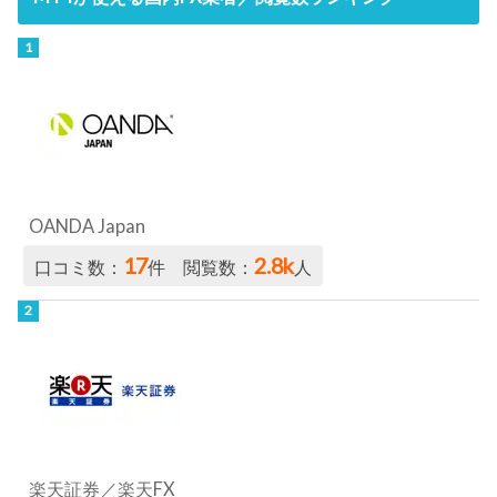
OANDA Japan
17
2.8k
口コミ数：
件 閲覧数：
人
楽天証券／楽天FX