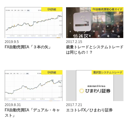
EA詳細
FX自動売買初心者ガイド
2019.9.5
2017.2.15
FX自動売買EA「３本の矢」
裁量トレードとシステムトレード
は同じもの！？
EA詳細
選択型システムトレード
2019.8.31
2017.7.21
FX自動売買EA「デュアル・キャ
エコトレFX／ひまわり証券
スト」