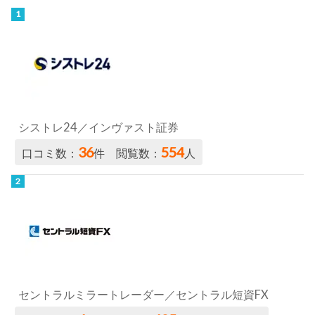
シストレ24／インヴァスト証券
36
554
口コミ数：
件 閲覧数：
人
セントラルミラートレーダー／セントラル短資FX