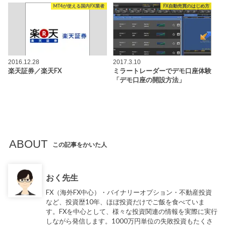
MT4が使える国内FX業者
FX自動売買のはじめ方
2016.12.28
2017.3.10
楽天証券／楽天FX
ミラートレーダーでデモ口座体験
「デモ口座の開設方法」
ABOUT
この記事をかいた人
おく先生
FX（海外FX中心）・バイナリーオプション・不動産投資
など、投資歴10年、ほぼ投資だけでご飯を食べていま
す。FXを中心として、様々な投資関連の情報を実際に実行
しながら発信します。1000万円単位の失敗投資もたくさ