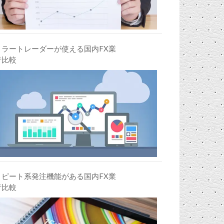
ミラートレーダーが使える国内FX業
者比較
リピート系発注機能がある国内FX業
者比較