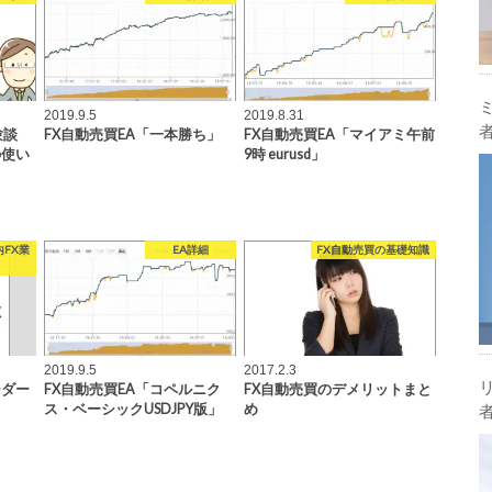
2019.9.5
2019.8.31
験談
FX自動売買EA「一本勝ち」
FX自動売買EA「マイアミ午前
の使い
9時 eurusd」
FX業
EA詳細
FX自動売買の基礎知識
2019.9.5
2017.2.3
ーダー
FX自動売買EA「コペルニク
FX自動売買のデメリットまと
ス・ベーシックUSDJPY版」
め