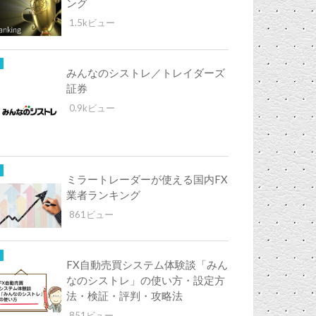
ング
1.5kビュー
みんなのシストレ／トレイダーズ
証券
0.9kビュー
ミラートレーダーが使える国内FX
業者ランキング
861ビュー
FX自動売買システム体験談「みん
なのシストレ」の使い方・設定方
法・検証・評判・攻略法
851ビュー