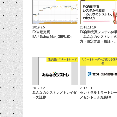
2019.9.5
2018.11.19
FX自動売買
FX自動売買システム体
EA「Swing_Max_GBPUSD」
「みんなのシストレ」
方・設定方法・検証・…
選択型システムトレード
ミラートレーダーが使える国内
者
2017.7.21
2017.1.11
みんなのシストレ／トレイダ
セントラルミラートレ
ーズ証券
／セントラル短資FX