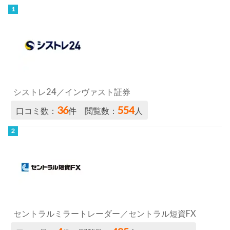
シストレ24／インヴァスト証券
36
554
口コミ数：
件 閲覧数：
人
セントラルミラートレーダー／セントラル短資FX