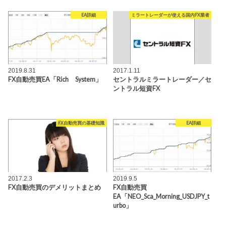
EA詳細
ミラートレーダーが使える国内FX業者
2019.8.31
2017.1.11
FX自動売買EA「Rich System」
セントラルミラートレーダー／セ
ントラル短資FX
FX自動売買の基礎知識
EA詳細
2017.2.3
2019.9.5
FX自動売買のデメリットまとめ
FX自動売買
EA「NEO_Sca_Morning_USDJPY_t
urbo」