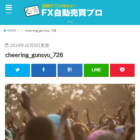
menu
HOME
cheering_gunsyu_728
2018年10月9日更新
cheering_gunsyu_728
LINE