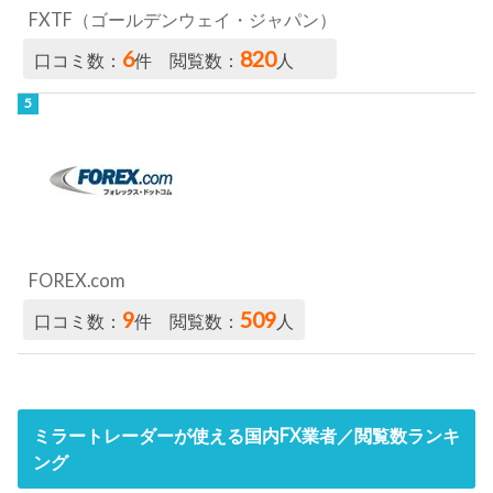
FXTF（ゴールデンウェイ・ジャパン）
6
820
口コミ数：
件 閲覧数：
人
FOREX.com
9
509
口コミ数：
件 閲覧数：
人
ミラートレーダーが使える国内FX業者／閲覧数ランキ
ング