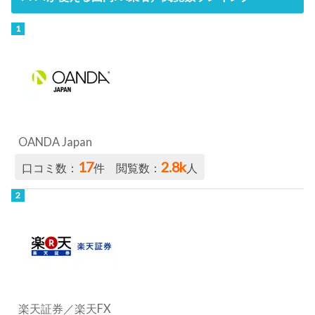
OANDA Japan
17
2.8k
口コミ数：
件 閲覧数：
人
楽天証券／楽天FX