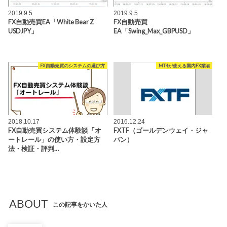
2019.9.5
2019.9.5
FX自動売買EA「White Bear Z
FX自動売買
USDJPY」
EA「Swing_Max_GBPUSD」
FX自動売買のシステムの選び方
MT4が使える国内FX業者
2018.10.17
2016.12.24
FX自動売買システム体験談「オ
FXTF（ゴールデンウェイ・ジャ
ートレール」の使い方・設定方
パン）
法・検証・評判…
ABOUT
この記事をかいた人