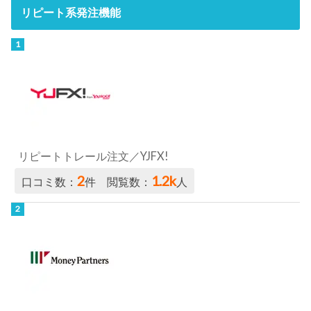
リピート系発注機能
リピートトレール注文／YJFX!
2
1.2k
口コミ数：
件 閲覧数：
人