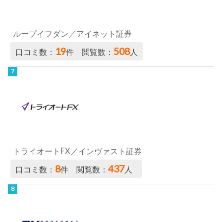
ループイフダン／アイネット証券
19
508
口コミ数：
件 閲覧数：
人
トライオートFX／インヴァスト証券
8
437
口コミ数：
件 閲覧数：
人