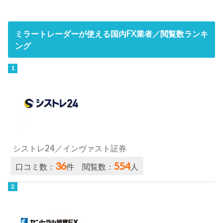
ミラートレーダーが使える国内FX業者／閲覧数ランキ
ング
シストレ24／インヴァスト証券
36
554
口コミ数：
件 閲覧数：
人