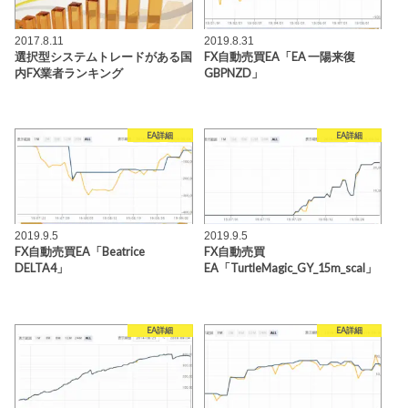
2017.8.11
2019.8.31
選択型システムトレードがある国
FX自動売買EA「EA 一陽来復
内FX業者ランキング
GBPNZD」
EA詳細
EA詳細
2019.9.5
2019.9.5
FX自動売買EA「Beatrice
FX自動売買
DELTA4」
EA「TurtleMagic_GY_15m_scal」
EA詳細
EA詳細