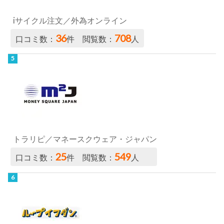
iサイクル注文／外為オンライン
36
708
口コミ数：
件 閲覧数：
人
トラリピ／マネースクウェア・ジャパン
25
549
口コミ数：
件 閲覧数：
人