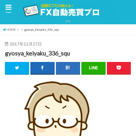
menu
HOME
gyosya_keiyaku_336_squ
2017年11月27日
gyosya_keiyaku_336_squ
LINE