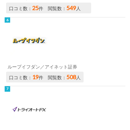
25
549
口コミ数：
件 閲覧数：
人
ループイフダン／アイネット証券
19
508
口コミ数：
件 閲覧数：
人