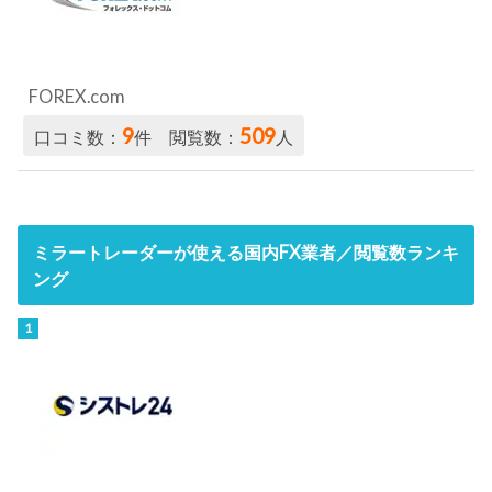
FOREX.com
9
509
口コミ数：
件 閲覧数：
人
ミラートレーダーが使える国内FX業者／閲覧数ランキ
ング