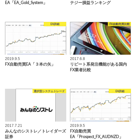
EA「EA_Gold_System」
テジー損益ランキング
EA詳細
FX自動売買比較
2019.9.5
2017.6.8
FX自動売買EA「３本の矢」
リピート系発注機能がある国内
FX業者比較
選択型システムトレード
EA詳細
2017.7.21
2019.9.5
みんなのシストレ／トレイダーズ
FX自動売買
証券
EA「Prospect_FX_AUDNZD」