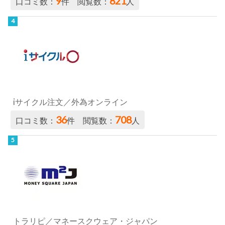
9
821
口コミ数：
件 閲覧数：
人
iサイクル注文／外為オンライン
36
708
口コミ数：
件 閲覧数：
人
トラリピ／マネースクウェア・ジャパン