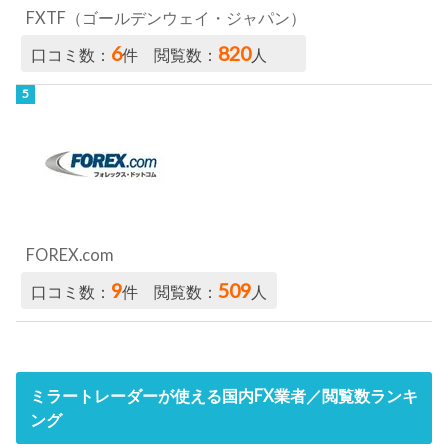
FXTF（ゴールデンウェイ・ジャパン）
6
820
口コミ数：
件 閲覧数：
人
FOREX.com
9
509
口コミ数：
件 閲覧数：
人
ミラートレーダーが使える国内FX業者／閲覧数ランキ
ング