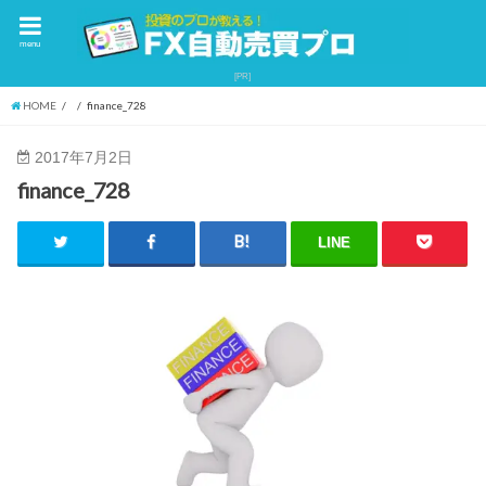
menu
HOME
finance_728
2017年7月2日
finance_728
LINE