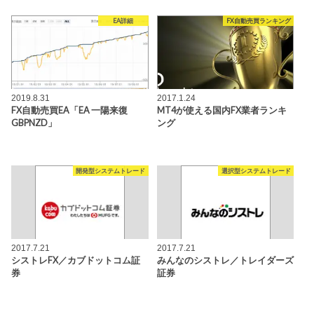
EA詳細
FX自動売買ランキング
2019.8.31
2017.1.24
FX自動売買EA「EA 一陽来復
MT4が使える国内FX業者ランキ
GBPNZD」
ング
開発型システムトレード
選択型システムトレード
2017.7.21
2017.7.21
シストレFX／カブドットコム証
みんなのシストレ／トレイダーズ
券
証券