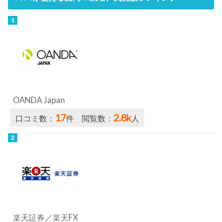
OANDA Japan
17
2.8k
口コミ数：
件 閲覧数：
人
楽天証券／楽天FX