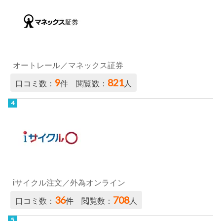
オートレール／マネックス証券
9
821
口コミ数：
件 閲覧数：
人
iサイクル注文／外為オンライン
36
708
口コミ数：
件 閲覧数：
人