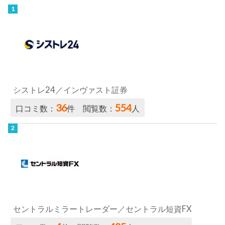
シストレ24／インヴァスト証券
36
554
口コミ数：
件 閲覧数：
人
セントラルミラートレーダー／セントラル短資FX