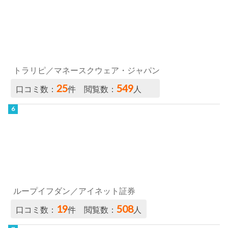
トラリピ／マネースクウェア・ジャパン
25
549
口コミ数：
件 閲覧数：
人
ループイフダン／アイネット証券
19
508
口コミ数：
件 閲覧数：
人