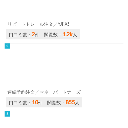
リピートトレール注文／YJFX!
2
1.2k
口コミ数：
件 閲覧数：
人
連続予約注文／マネーパートナーズ
10
855
口コミ数：
件 閲覧数：
人