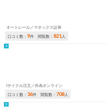
オートレール／マネックス証券
9
821
口コミ数：
件 閲覧数：
人
iサイクル注文／外為オンライン
36
708
口コミ数：
件 閲覧数：
人