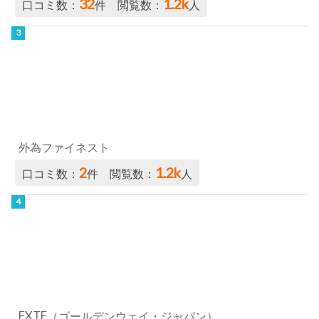
32
1.2k
口コミ数：
件 閲覧数：
人
外為ファイネスト
2
1.2k
口コミ数：
件 閲覧数：
人
FXTF（ゴールデンウェイ・ジャパン）