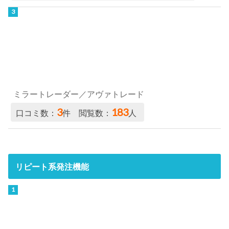
ミラートレーダー／アヴァトレード
3
183
口コミ数：
件 閲覧数：
人
リピート系発注機能