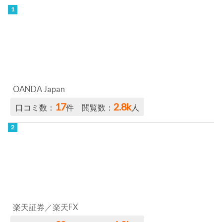
OANDA Japan
17
2.8k
口コミ数：
件 閲覧数：
人
楽天証券／楽天FX