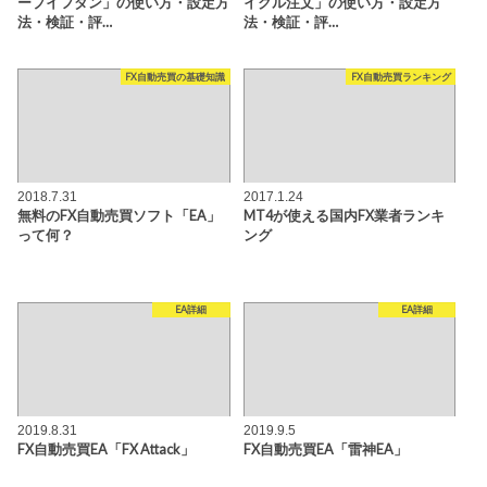
ープイフダン」の使い方・設定方
イクル注文」の使い方・設定方
法・検証・評…
法・検証・評…
FX自動売買の基礎知識
FX自動売買ランキング
2018.7.31
2017.1.24
無料のFX自動売買ソフト「EA」
MT4が使える国内FX業者ランキ
って何？
ング
EA詳細
EA詳細
2019.8.31
2019.9.5
FX自動売買EA「FX Attack」
FX自動売買EA「雷神EA」