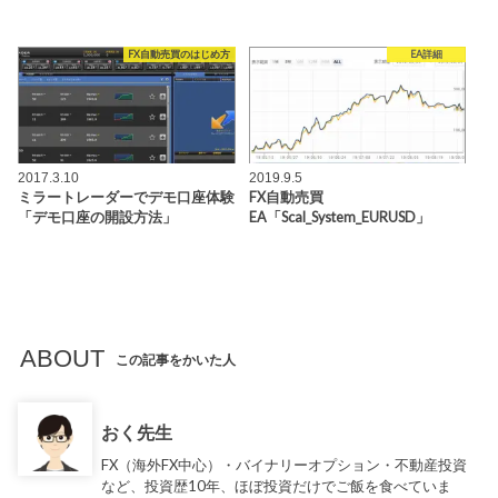
FX自動売買のはじめ方
EA詳細
2017.3.10
2019.9.5
ミラートレーダーでデモ口座体験
FX自動売買
「デモ口座の開設方法」
EA「Scal_System_EURUSD」
ABOUT
この記事をかいた人
おく先生
FX（海外FX中心）・バイナリーオプション・不動産投資
など、投資歴10年、ほぼ投資だけでご飯を食べていま