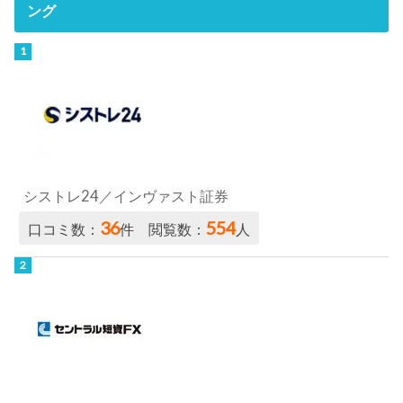
ング
シストレ24／インヴァスト証券
36
554
口コミ数：
件 閲覧数：
人