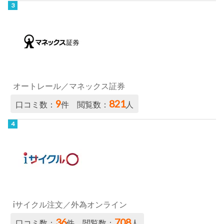
オートレール／マネックス証券
9
821
口コミ数：
件 閲覧数：
人
iサイクル注文／外為オンライン
36
708
口コミ数：
件 閲覧数：
人