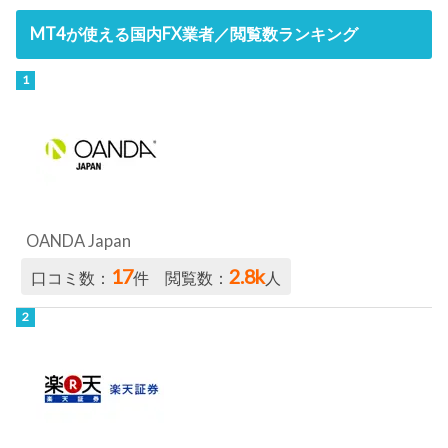
MT4が使える国内FX業者／閲覧数ランキング
OANDA Japan
17
2.8k
口コミ数：
件 閲覧数：
人