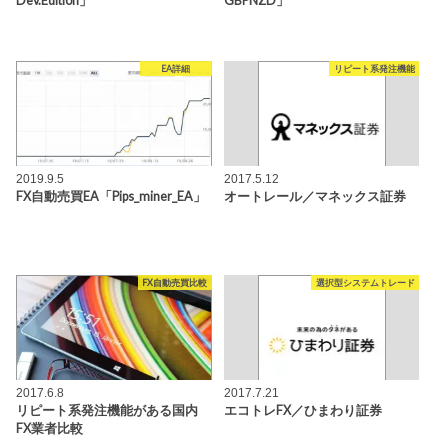
Dev.Edition」
GBPNZD」
EA詳細
リピート系発注機能
2019.9.5
2017.5.12
FX自動売買EA「Pips_miner_EA」
オートレール／マネックス証券
FX自動売買比較
選択型システムトレード
2017.6.8
2017.7.21
リピート系発注機能がある国内
エコトレFX／ひまわり証券
FX業者比較