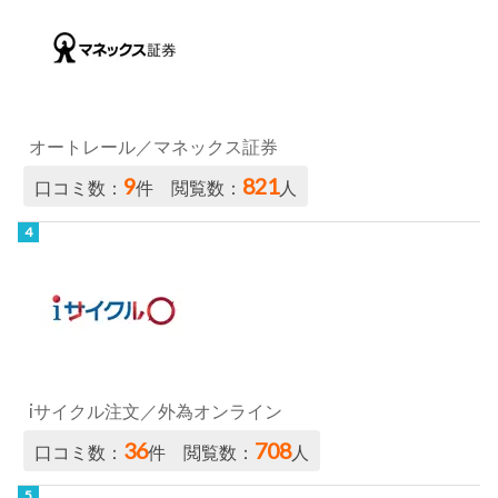
オートレール／マネックス証券
9
821
口コミ数：
件 閲覧数：
人
iサイクル注文／外為オンライン
36
708
口コミ数：
件 閲覧数：
人