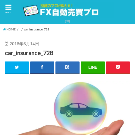
menu
HOME
car_insurance_728
2018年6月14日
car_insurance_728
LINE