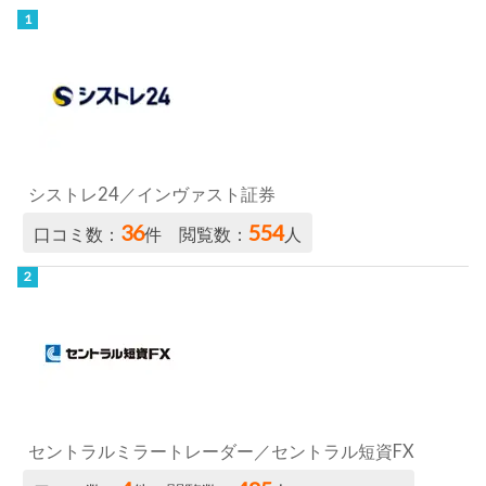
シストレ24／インヴァスト証券
36
554
口コミ数：
件 閲覧数：
人
セントラルミラートレーダー／セントラル短資FX