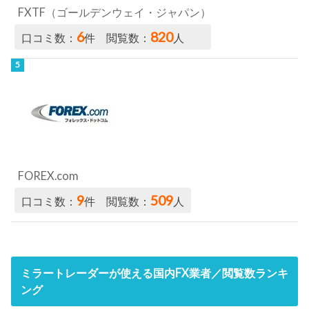
FXTF（ゴールデンウェイ・ジャパン）
6
820
口コミ数：
件 閲覧数：
人
FOREX.com
9
509
口コミ数：
件 閲覧数：
人
ミラートレーダーが使える国内FX業者／閲覧数ランキ
ング