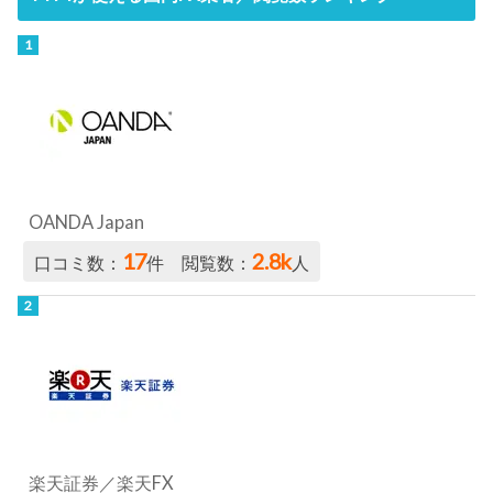
OANDA Japan
17
2.8k
口コミ数：
件 閲覧数：
人
楽天証券／楽天FX