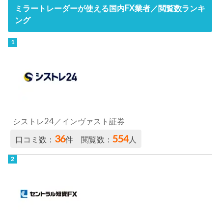
ミラートレーダーが使える国内FX業者／閲覧数ランキ
ング
シストレ24／インヴァスト証券
36
554
口コミ数：
件 閲覧数：
人