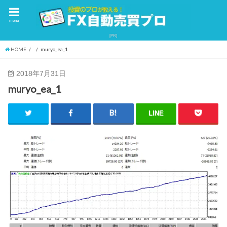
menu
HOME
muryo_ea_1
2018年7月31日
muryo_ea_1
LINE