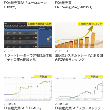
FX自動売買EA「ユーロエーン
FX自動売買
EURJPY」
EA「Swing_Max_GBPUSD」
FX自動売買のはじめ方
FX自動売買ランキング
2017.3.10
2017.8.11
ミラートレーダーでデモ口座体験
選択型システムトレードがある国
「デモ口座の開設方法」
内FX業者ランキング
EA詳細
EA詳細
2019.9.5
2019.8.31
FX自動売買EA「LEGALO」
FX自動売買EA「メガ・ストラテ