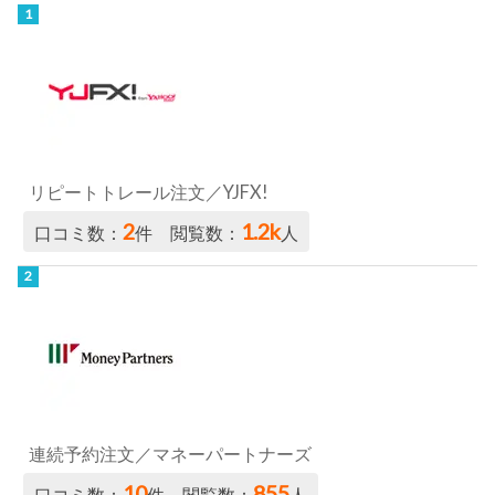
リピートトレール注文／YJFX!
2
1.2k
口コミ数：
件 閲覧数：
人
連続予約注文／マネーパートナーズ
10
855