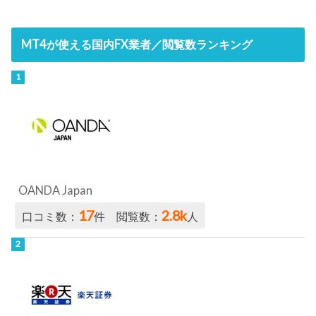
MT4が使える国内FX業者／閲覧数ランキング
OANDA Japan
17
2.8k
口コミ数：
件 閲覧数：
人