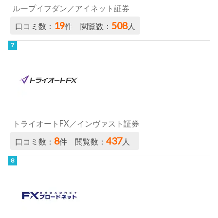
ループイフダン／アイネット証券
19
508
口コミ数：
件 閲覧数：
人
トライオートFX／インヴァスト証券
8
437
口コミ数：
件 閲覧数：
人