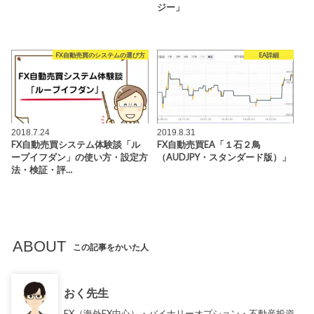
ジー」
FX自動売買のシステムの選び方
EA詳細
2018.7.24
2019.8.31
FX自動売買システム体験談「ル
FX自動売買EA「１石２鳥
ープイフダン」の使い方・設定方
（AUDJPY・スタンダード版）」
法・検証・評…
ABOUT
この記事をかいた人
おく先生
FX（海外FX中心）・バイナリーオプション・不動産投資